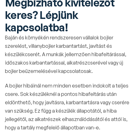
Megbízható kivitelezőt 
keres? Lépjünk 
kapcsolatba!
Baján és környékén rendszeresen vállalok bojler 
szerelést, villanybojler karbantartást, javítást és 
készülékcserét. A munkák jellemzően hibafeltárással, 
időszakos karbantartással, alkatrészcserével vagy új 
bojler beüzemelésével kapcsolatosak.
A bojler hibáinál nem minden esetben indokolt a teljes 
csere. Sok készüléknél a pontos hibafeltárás után 
eldönthető, hogy javításra, karbantartásra vagy cserére 
van szükség. Ez függ a készülék állapotától, a hiba 
jellegétől, az alkatrészek elhasználódásától és attól is, 
hogy a tartály megfelelő állapotban van-e.