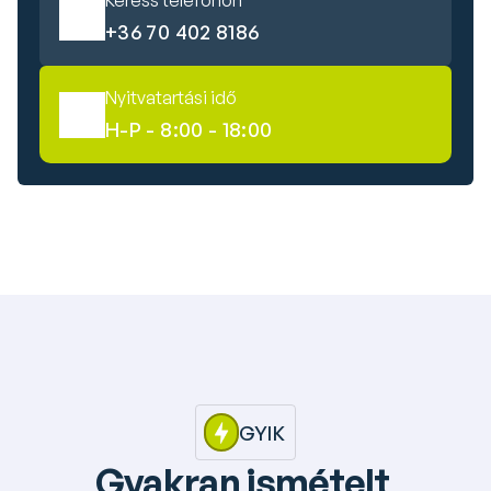
Keress telefonon
+36 70 402 8186
Nyitvatartási idő
H-P - 8:00 - 18:00
GYIK
Gyakran ismételt 