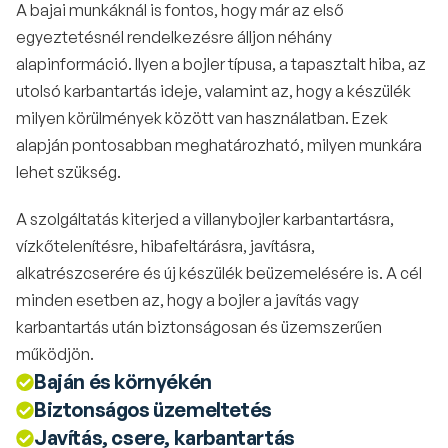
A bajai munkáknál is fontos, hogy már az első 
egyeztetésnél rendelkezésre álljon néhány 
alapinformáció. Ilyen a bojler típusa, a tapasztalt hiba, az 
utolsó karbantartás ideje, valamint az, hogy a készülék 
milyen körülmények között van használatban. Ezek 
alapján pontosabban meghatározható, milyen munkára 
lehet szükség.
A szolgáltatás kiterjed a villanybojler karbantartásra, 
vízkőtelenítésre, hibafeltárásra, javításra, 
alkatrészcserére és új készülék beüzemelésére is. A cél 
minden esetben az, hogy a bojler a javítás vagy 
karbantartás után biztonságosan és üzemszerűen 
működjön.
Baján és környékén
Biztonságos üzemeltetés
Javítás, csere, karbantartás