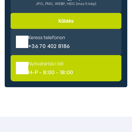
JPG, PNG, WEBP, HEIC (max 5 kép)
Küldés
Keress telefonon
+36 70 402 8186
Nyitvatartási idő
H-P - 8:00 - 18:00