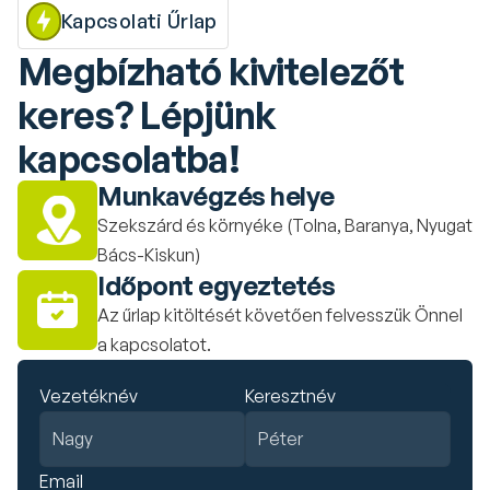
Kapcsolati Űrlap
Megbízható kivitelezőt 
keres? Lépjünk 
kapcsolatba!
Munkavégzés helye
Szekszárd és környéke (Tolna, Baranya, Nyugat 
Bács-Kiskun)
Időpont egyeztetés
Az űrlap kitöltését követően felvesszük Önnel 
a kapcsolatot.
Vezetéknév
Keresztnév
Email