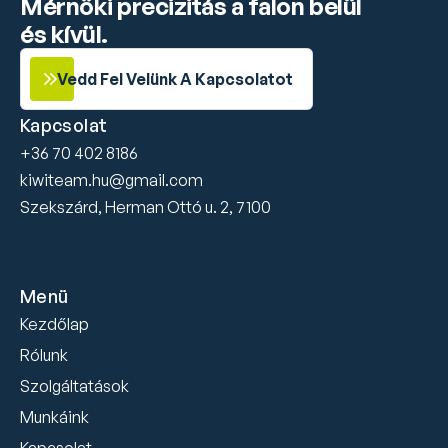
Mérnöki precizitás a falon belül 
és kívül.
Vedd Fel Velünk A Kapcsolatot
Kapcsolat
+36 70 402 8186
kiwiteam.hu@gmail.com
Szekszárd, Herman Ottó u. 2, 7100
Menü
Kezdőlap
Rólunk
Szolgáltatások
Munkáink