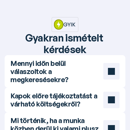
GYIK
Gyakran ismételt 
kérdések
Mennyi időn belül 
válaszoltok a 
megkeresésekre?
Kapok előre tájékoztatást a 
várható költségekről?
Mi történik, ha a munka 
közben derül ki valami plusz 